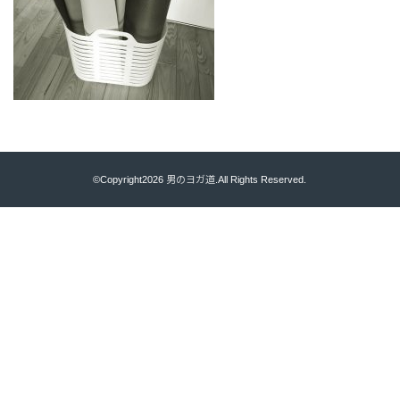
©Copyright2026
男のヨガ道
.All Rights Reserved.