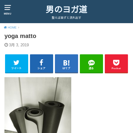
男のヨガ道
MENU
整えば自ずと流れ出す
HOME
yoga matto
3月 3, 2019
ツイート
シェア
はてブ
送る
Pocket