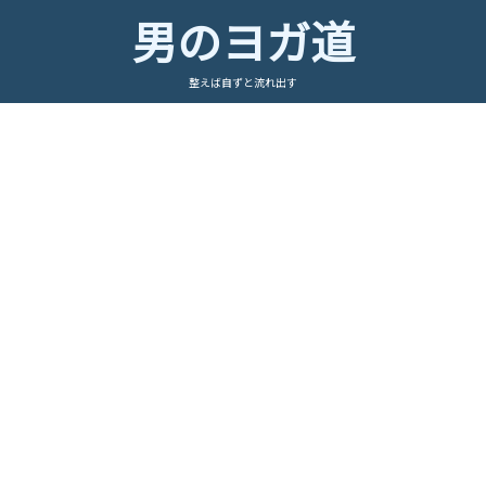
男のヨガ道
整えば自ずと流れ出す